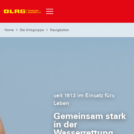
Home
Die Ortsgruppe
Neuigkeiten
seit 1913 im Einsatz fürs
Leben
Gemeinsam stark
in der
Wasserrettung